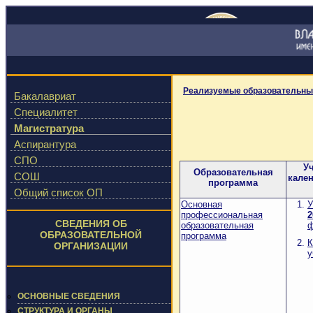
Реализуемые образовательны
Бакалавриат
Специалитет
Магистратура
Аспирантура
СПО
У
Образовательная
СОШ
кале
программа
Общий список ОП
Основная
У
профессиональная
2
СВЕДЕНИЯ ОБ
образовательная
ф
ОБРАЗОВАТЕЛЬНОЙ
программа
К
ОРГАНИЗАЦИИ
у
ОСНОВНЫЕ СВЕДЕНИЯ
СТРУКТУРА И ОРГАНЫ