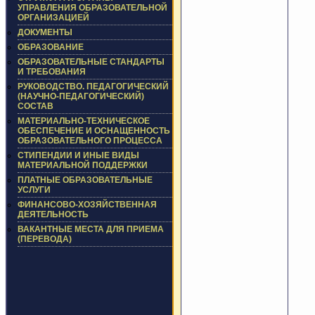
УПРАВЛЕНИЯ ОБРАЗОВАТЕЛЬНОЙ
ОРГАНИЗАЦИЕЙ
ДОКУМЕНТЫ
ОБРАЗОВАНИЕ
ОБРАЗОВАТЕЛЬНЫЕ СТАНДАРТЫ
И ТРЕБОВАНИЯ
РУКОВОДСТВО. ПЕДАГОГИЧЕСКИЙ
(НАУЧНО-ПЕДАГОГИЧЕСКИЙ)
СОСТАВ
МАТЕРИАЛЬНО-ТЕХНИЧЕСКОЕ
ОБЕСПЕЧЕНИЕ И ОСНАЩЕННОСТЬ
ОБРАЗОВАТЕЛЬНОГО ПРОЦЕССА
СТИПЕНДИИ И ИНЫЕ ВИДЫ
МАТЕРИАЛЬНОЙ ПОДДЕРЖКИ
ПЛАТНЫЕ ОБРАЗОВАТЕЛЬНЫЕ
УСЛУГИ
ФИНАНСОВО-ХОЗЯЙСТВЕННАЯ
ДЕЯТЕЛЬНОСТЬ
ВАКАНТНЫЕ МЕСТА ДЛЯ ПРИЕМА
(ПЕРЕВОДА)