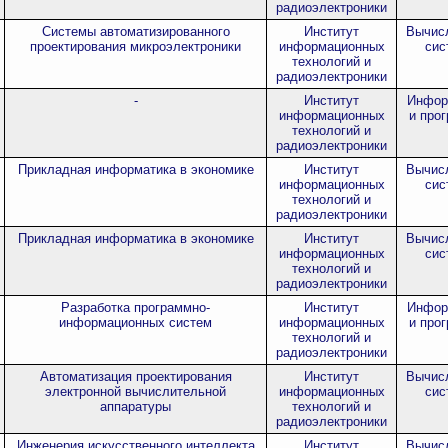
радиоэлектроники
Системы автоматизированного
Институт
Вычисл
проектирования микроэлектроники
информационных
сис
технологий и
радиоэлектроники
-
Институт
Инфор
информационных
и про
технологий и
радиоэлектроники
Прикладная информатика в экономике
Институт
Вычисл
информационных
сис
технологий и
радиоэлектроники
Прикладная информатика в экономике
Институт
Вычисл
информационных
сис
технологий и
радиоэлектроники
Разработка программно-
Институт
Инфор
информационных систем
информационных
и про
технологий и
радиоэлектроники
Автоматизация проектирования
Институт
Вычисл
электронной вычислительной
информационных
сис
аппаратуры
технологий и
радиоэлектроники
Инженерия искусственного интеллекта
Институт
Вычисл