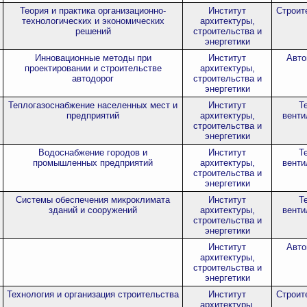
Теория и практика организационно-
Институт
Строит
технологических и экономических
архитектуры,
решений
строительства и
энергетики
Инновационные методы при
Институт
Авто
проектировании и строительстве
архитектуры,
автодорог
строительства и
энергетики
Теплогазоснабжение населенных мест и
Институт
Т
предприятий
архитектуры,
венти
строительства и
энергетики
Водоснабжение городов и
Институт
Т
промышленных предприятий
архитектуры,
венти
строительства и
энергетики
Системы обеспечения микроклимата
Институт
Т
зданий и сооружений
архитектуры,
венти
строительства и
энергетики
Институт
Авто
архитектуры,
строительства и
энергетики
Технология и организация строительства
Институт
Строит
архитектуры,