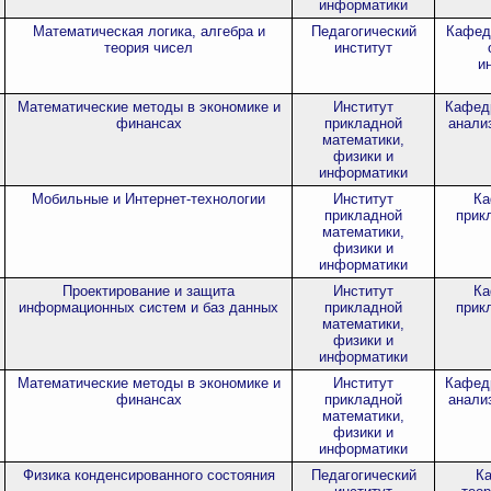
информатики
Математическая логика, алгебра и
Педагогический
Кафед
теория чисел
институт
и
Математические методы в экономике и
Институт
Кафед
финансах
прикладной
анали
математики,
физики и
информатики
Мобильные и Интернет-технологии
Институт
Ка
прикладной
прик
математики,
физики и
информатики
Проектирование и защита
Институт
Ка
информационных систем и баз данных
прикладной
прик
математики,
физики и
информатики
Математические методы в экономике и
Институт
Кафед
финансах
прикладной
анали
математики,
физики и
информатики
Физика конденсированного состояния
Педагогический
К