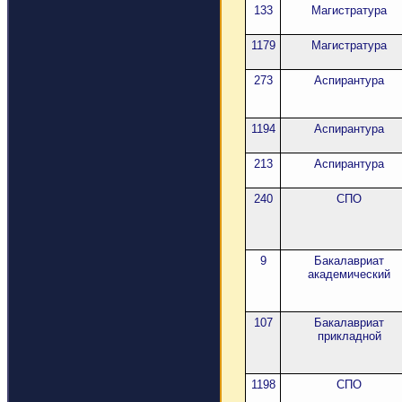
133
Магистратура
1179
Магистратура
273
Аспирантура
1194
Аспирантура
213
Аспирантура
240
СПО
9
Бакалавриат
академический
107
Бакалавриат
прикладной
1198
СПО