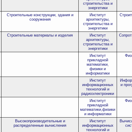
строительства и
энергетики
Строительные конструкции, здания и
Институт
Строит
сооружения
архитектуры,
строительства и
энергетики
Строительные материалы и изделия
Институт
Сопрот
архитектуры,
строительства и
энергетики
Институт
Физ
прикладной
математики,
физики и
информатики
Институт
Инфор
информационных
и про
технологий и
радиоэлектроники
Институт
Физ
прикладной
математики,физики
и информатики
Высокопроизводительные и
Институт
Вычисл
распределенные вычисления
информационных
сис
технологий и