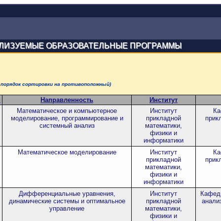
ЛИЗУЕМЫЕ ОБРАЗОВАТЕЛЬНЫЕ ПРОГРАММЫ
 порядок сортировки на противоположный)
и
Направленность
Институт
Математическое и компьютерное
Институт
Ка
моделирование, программирование и
прикладной
прик
системный анализ
математики,
физики и
информатики
Математическое моделирование
Институт
Ка
прикладной
прик
математики,
физики и
информатики
Дифференциальные уравнения,
Институт
Кафед
динамические системы и оптимальное
прикладной
анали
управление
математики,
физики и