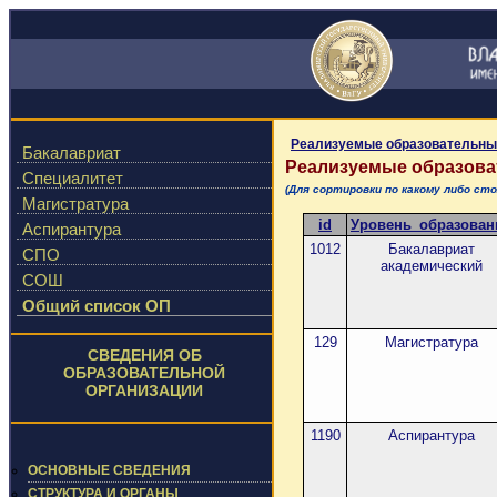
Реализуемые образовательны
Бакалавриат
Реализуемые образов
Специалитет
(Для сортировки по какому либо с
Магистратура
id
Уровень_образован
Аспирантура
1012
Бакалавриат
СПО
академический
СОШ
Общий список ОП
129
Магистратура
СВЕДЕНИЯ ОБ
ОБРАЗОВАТЕЛЬНОЙ
ОРГАНИЗАЦИИ
1190
Аспирантура
ОСНОВНЫЕ СВЕДЕНИЯ
СТРУКТУРА И ОРГАНЫ