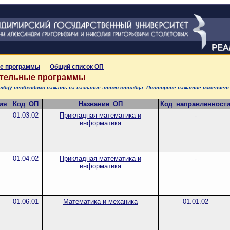
РЕА
е программы
Общий список ОП
ательные программы
толбцу необходимо нажать на название этого столбца. Повторное нажатие изменяет
ия
Код_ОП
Название_ОП
Код_направленност
01.03.02
Прикладная математика и
-
информатика
01.04.02
Прикладная математика и
-
информатика
01.06.01
Математика и механика
01.01.02