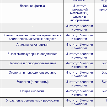
институт
теор
Лазерная физика
Институт
Ка
прикладной
прик
математики,
физики и
информатики
-
Институт биологии
и экологии
Химия фармацевтических препаратов и
Институт биологии
биологически активных веществ
и экологии
Аналитическая химия
Институт биологии
и экологии
Высокомолекулярные соединения
Институт биологии
и экологии
Экология и природопользование
Институт биологии
Био
и экологии
Экология и природопользование
Институт биологии
Био
и экологии
Экология (в биологии)
Институт биологии
Био
и экологии
Общая биология
Институт биологии
Био
и экологии
Управление земельными ресурсами
Институт биологии
и экологии