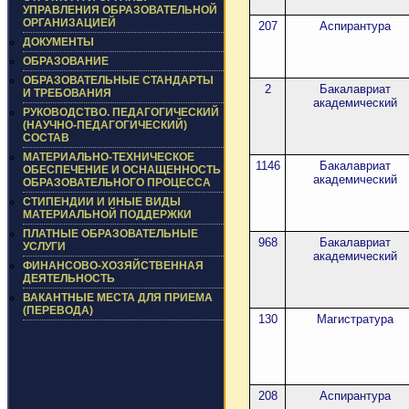
УПРАВЛЕНИЯ ОБРАЗОВАТЕЛЬНОЙ
ОРГАНИЗАЦИЕЙ
207
Аспирантура
ДОКУМЕНТЫ
ОБРАЗОВАНИЕ
ОБРАЗОВАТЕЛЬНЫЕ СТАНДАРТЫ
2
Бакалавриат
И ТРЕБОВАНИЯ
академический
РУКОВОДСТВО. ПЕДАГОГИЧЕСКИЙ
(НАУЧНО-ПЕДАГОГИЧЕСКИЙ)
СОСТАВ
МАТЕРИАЛЬНО-ТЕХНИЧЕСКОЕ
1146
Бакалавриат
ОБЕСПЕЧЕНИЕ И ОСНАЩЕННОСТЬ
академический
ОБРАЗОВАТЕЛЬНОГО ПРОЦЕССА
СТИПЕНДИИ И ИНЫЕ ВИДЫ
МАТЕРИАЛЬНОЙ ПОДДЕРЖКИ
ПЛАТНЫЕ ОБРАЗОВАТЕЛЬНЫЕ
968
Бакалавриат
УСЛУГИ
академический
ФИНАНСОВО-ХОЗЯЙСТВЕННАЯ
ДЕЯТЕЛЬНОСТЬ
ВАКАНТНЫЕ МЕСТА ДЛЯ ПРИЕМА
(ПЕРЕВОДА)
130
Магистратура
208
Аспирантура