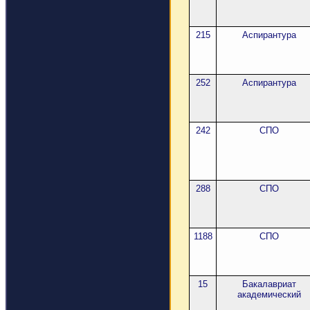
215
Аспирантура
252
Аспирантура
242
СПО
288
СПО
1188
СПО
15
Бакалавриат
академический