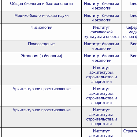
Общая биология и биотехнология
Институт биологии
Био
и экологии
Медико-биологические науки
Институт биологии
Био
и экологии
Физиология
Институт
Кафед
физической
меди
культуры и спорта
основ 
Почвоведение
Институт биологии
Био
и экологии
Экология (в биологии)
Институт биологии
Био
и экологии
Институт
архитектуры,
строительства и
энергетики
Архитектурное проектирование
Институт
архитектуры,
строительства и
энергетики
Архитектурное проектирование
Институт
архитектуры,
строительства и
энергетики
Институт
Строит
архитектуры,