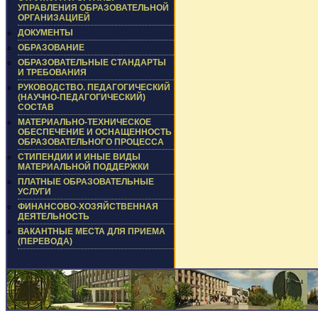
УПРАВЛЕНИЯ ОБРАЗОВАТЕЛЬНОЙ
ОРГАНИЗАЦИЕЙ
ДОКУМЕНТЫ
ОБРАЗОВАНИЕ
ОБРАЗОВАТЕЛЬНЫЕ СТАНДАРТЫ
И ТРЕБОВАНИЯ
РУКОВОДСТВО. ПЕДАГОГИЧЕСКИЙ
(НАУЧНО-ПЕДАГОГИЧЕСКИЙ)
СОСТАВ
МАТЕРИАЛЬНО-ТЕХНИЧЕСКОЕ
ОБЕСПЕЧЕНИЕ И ОСНАЩЕННОСТЬ
ОБРАЗОВАТЕЛЬНОГО ПРОЦЕССА
СТИПЕНДИИ И ИНЫЕ ВИДЫ
МАТЕРИАЛЬНОЙ ПОДДЕРЖКИ
ПЛАТНЫЕ ОБРАЗОВАТЕЛЬНЫЕ
УСЛУГИ
ФИНАНСОВО-ХОЗЯЙСТВЕННАЯ
ДЕЯТЕЛЬНОСТЬ
ВАКАНТНЫЕ МЕСТА ДЛЯ ПРИЕМА
(ПЕРЕВОДА)