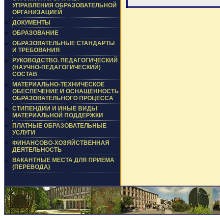
УПРАВЛЕНИЯ ОБРАЗОВАТЕЛЬНОЙ
ОРГАНИЗАЦИЕЙ
ДОКУМЕНТЫ
ОБРАЗОВАНИЕ
ОБРАЗОВАТЕЛЬНЫЕ СТАНДАРТЫ
И ТРЕБОВАНИЯ
РУКОВОДСТВО. ПЕДАГОГИЧЕСКИЙ
(НАУЧНО-ПЕДАГОГИЧЕСКИЙ)
СОСТАВ
МАТЕРИАЛЬНО-ТЕХНИЧЕСКОЕ
ОБЕСПЕЧЕНИЕ И ОСНАЩЕННОСТЬ
ОБРАЗОВАТЕЛЬНОГО ПРОЦЕССА
СТИПЕНДИИ И ИНЫЕ ВИДЫ
МАТЕРИАЛЬНОЙ ПОДДЕРЖКИ
ПЛАТНЫЕ ОБРАЗОВАТЕЛЬНЫЕ
УСЛУГИ
ФИНАНСОВО-ХОЗЯЙСТВЕННАЯ
ДЕЯТЕЛЬНОСТЬ
ВАКАНТНЫЕ МЕСТА ДЛЯ ПРИЕМА
(ПЕРЕВОДА)