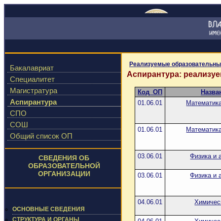
Реализуемые образовательны
Бакалавриат
Аспирантура: реализу
Специалитет
Магистратура
Код_ОП
Назва
Аспирантура
01.06.01
Математика
СПО
СОШ
01.06.01
Математика
Общий список ОП
03.06.01
Физика и 
СВЕДЕНИЯ ОБ
ОБРАЗОВАТЕЛЬНОЙ
ОРГАНИЗАЦИИ
03.06.01
Физика и 
04.06.01
Химичес
ОСНОВНЫЕ СВЕДЕНИЯ
СТРУКТУРА И ОРГАНЫ