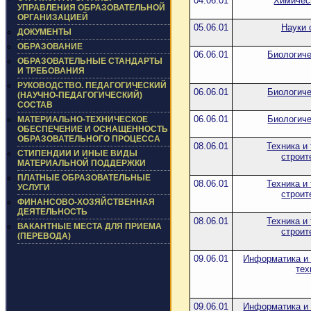
04.06.01
Химичес
УПРАВЛЕНИЯ ОБРАЗОВАТЕЛЬНОЙ
ОРГАНИЗАЦИЕЙ
05.06.01
Науки 
ДОКУМЕНТЫ
ОБРАЗОВАНИЕ
06.06.01
Биологиче
ОБРАЗОВАТЕЛЬНЫЕ СТАНДАРТЫ
И ТРЕБОВАНИЯ
РУКОВОДСТВО. ПЕДАГОГИЧЕСКИЙ
06.06.01
Биологиче
(НАУЧНО-ПЕДАГОГИЧЕСКИЙ)
СОСТАВ
06.06.01
Биологиче
МАТЕРИАЛЬНО-ТЕХНИЧЕСКОЕ
ОБЕСПЕЧЕНИЕ И ОСНАЩЕННОСТЬ
ОБРАЗОВАТЕЛЬНОГО ПРОЦЕССА
08.06.01
Техника и
СТИПЕНДИИ И ИНЫЕ ВИДЫ
строит
МАТЕРИАЛЬНОЙ ПОДДЕРЖКИ
ПЛАТНЫЕ ОБРАЗОВАТЕЛЬНЫЕ
08.06.01
Техника и
УСЛУГИ
строит
ФИНАНСОВО-ХОЗЯЙСТВЕННАЯ
ДЕЯТЕЛЬНОСТЬ
08.06.01
Техника и
ВАКАНТНЫЕ МЕСТА ДЛЯ ПРИЕМА
строит
(ПЕРЕВОДА)
09.06.01
Информатика и
тех
09.06.01
Информатика и