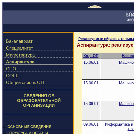
Реализуемые образовательны
Бакалавриат
Аспирантура: реализу
Специалитет
Магистратура
Код_ОП
Назва
Аспирантура
15.06.01
Машино
СПО
СОШ
Общий список ОП
15.06.01
Машино
СВЕДЕНИЯ ОБ
ОБРАЗОВАТЕЛЬНОЙ
15.06.01
Машино
ОРГАНИЗАЦИИ
09.06.01
Информатика и
ОСНОВНЫЕ СВЕДЕНИЯ
тех
СТРУКТУРА И ОРГАНЫ