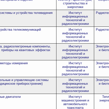
строительства и
энергетики
 системы и устройства телевидения
Институт
Радиоте
информационных
технологий и
радиоэлектроники
тройства телекоммуникаций
Институт
Радиоте
информационных
технологий и
радиоэлектроники
а, радиоэлектронные компоненты,
Институт
Электрон
, приборы на квантовых эффектах
информационных
и биот
технологий и
радиоэлектроники
 методы измерения
Институт
Электрон
информационных
и биот
технологий и
радиоэлектроники
ельные и управляющие системы
Институт
Электрон
дицинское приборостроение)
информационных
и биот
технологий и
радиоэлектроники
вые двигатели
Институт
Тепл
машиностроения и
энерге
автомобильного
транспорта