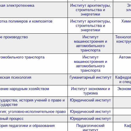
кая электротехника
Институт архитектуры,
Эл
строительства и
эл
энергетики
отка полимеров и композитов
Институт архитектуры,
Хими
строительства и
энергетики
е производство
Институт
Техноло
машиностроения и
констру
автомобильного
транспорта
томобильного транспорта
Институт
Автом
машиностроения и
автомобильного
транспорта
еская психология
Гуманитарный институт
Кафедра
и спец
ление народным хозяйством
Институт экономики и
Экономи
туризма
сударства; история учений о праве и
Юридический институт
сударстве
гия; уголовно-исполнительное право
Юридический институт
вный процесс
Юридический институт
ория педагогики и образования
Педагогический
Каф
институт