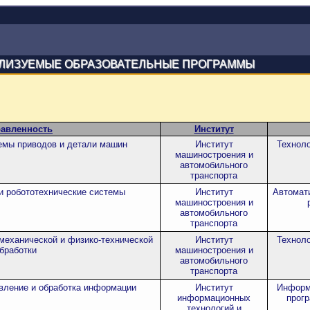
ЛИЗУЕМЫЕ ОБРАЗОВАТЕЛЬНЫЕ ПРОГРАММЫ
авленность
Институт
емы приводов и детали машин
Институт
Технол
машиностроения и
автомобильного
транспорта
и робототехнические системы
Институт
Автомати
машиностроения и
автомобильного
транспорта
механической и физико-технической
Институт
Технол
бработки
машиностроения и
автомобильного
транспорта
вление и обработка информации
Институт
Информ
информационных
прог
технологий и