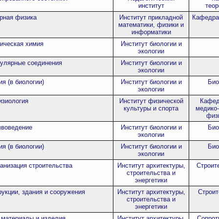
институт
теор
рная физика
Институт прикладной
Кафедра
математики, физики и
информатики
ическая химия
Институт биологии и
экологии
улярные соединения
Институт биологии и
экологии
ия (в биологии)
Институт биологии и
Био
экологии
изиология
Институт физической
Кафед
культуры и спорта
медико-
физ
чвоведение
Институт биологии и
Био
экологии
ия (в биологии)
Институт биологии и
Био
экологии
ганизация строительства
Институт архитектуры,
Строит
строительства и
энергетики
укции, здания и сооружения
Институт архитектуры,
Строит
строительства и
энергетики
 материалы и изделия
Институт архитектуры,
Сопрот