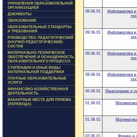
УПРАВЛЕНИЯ ОБРАЗОВАТЕЛЬНОЙ
ОРГАНИЗАЦИЕЙ
09.06.01
Информатика и
ДОКУМЕНТЫ
тех
ОБРАЗОВАНИЕ
ОБРАЗОВАТЕЛЬНЫЕ СТАНДАРТЫ
И ТРЕБОВАНИЯ
09.06.01
Информатика и
тех
РУКОВОДСТВО. ПЕДАГОГИЧЕСКИЙ
(НАУЧНО-ПЕДАГОГИЧЕСКИЙ)
СОСТАВ
МАТЕРИАЛЬНО-ТЕХНИЧЕСКОЕ
09.06.01
Информатика и
ОБЕСПЕЧЕНИЕ И ОСНАЩЕННОСТЬ
тех
ОБРАЗОВАТЕЛЬНОГО ПРОЦЕССА
СТИПЕНДИИ И ИНЫЕ ВИДЫ
МАТЕРИАЛЬНОЙ ПОДДЕРЖКИ
09.06.01
Информатика и
ПЛАТНЫЕ ОБРАЗОВАТЕЛЬНЫЕ
тех
УСЛУГИ
ФИНАНСОВО-ХОЗЯЙСТВЕННАЯ
45.06.01
Языкознание и л
ДЕЯТЕЛЬНОСТЬ
ВАКАНТНЫЕ МЕСТА ДЛЯ ПРИЕМА
01.06.01
Математика
(ПЕРЕВОДА)
01.06.01
Математика
03.06.01
Физика и 