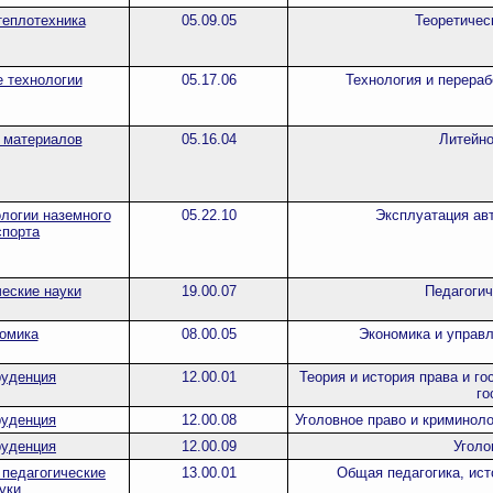
теплотехника
05.09.05
Теоретичес
 технологии
05.17.06
Технология и перераб
 материалов
05.16.04
Литейно
ологии наземного
05.22.10
Эксплуатация ав
спорта
еские науки
19.00.07
Педагогич
омика
08.00.05
Экономика и управ
уденция
12.00.01
Теория и история права и го
го
уденция
12.00.08
Уголовное право и криминоло
уденция
12.00.09
Уголо
 педагогические
13.00.01
Общая педагогика, ист
уки