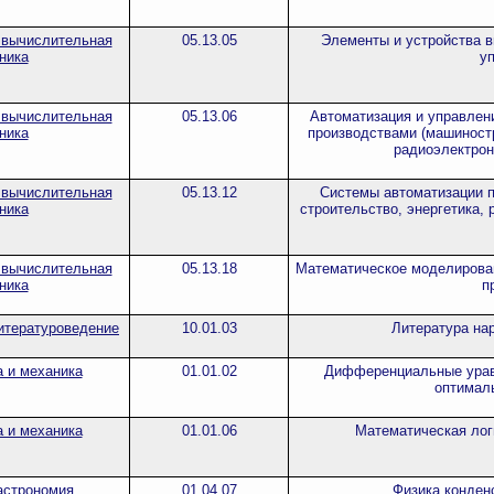
 вычислительная
05.13.05
Элементы и устройства в
ника
у
 вычислительная
05.13.06
Автоматизация и управлен
ника
производствами (машиностр
радиоэлектрон
 вычислительная
05.13.12
Системы автоматизации п
ника
строительство, энергетика, 
 вычислительная
05.13.18
Математическое моделирова
ника
п
итературоведение
10.01.03
Литература на
 и механика
01.01.02
Дифференциальные урав
оптимал
 и механика
01.01.06
Математическая логи
астрономия
01.04.07
Физика конден