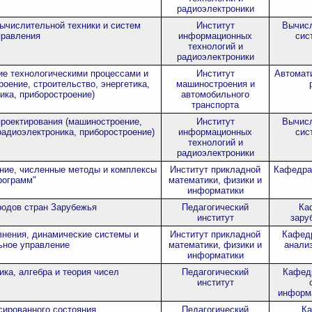
радиоэлектроники
ычислительной техники и систем
Институт
Вычисл
правления
информационных
сис
технологий и
радиоэлектроники
ие технологическими процессами и
Институт
Автомати
оение, строительство, энергетика,
машиностроения и
ика, приборостроение)
автомобильного
транспорта
роектирования (машиностроение,
Институт
Вычисл
радиоэлектроника, приборостроение)
информационных
сис
технологий и
радиоэлектроники
ние, численные методы и комплексы
Институт прикладной
Кафедра
рограмм"
математики, физики и
информатики
родов стран Зарубежья
Педагогический
Ка
институт
зару
нения, динамические системы и
Институт прикладной
Кафедр
ьное управление
математики, физики и
анализ
информатики
ка, алгебра и теория чисел
Педагогический
Кафед
институт
информ
сированного состояния
Педагогический
Ка