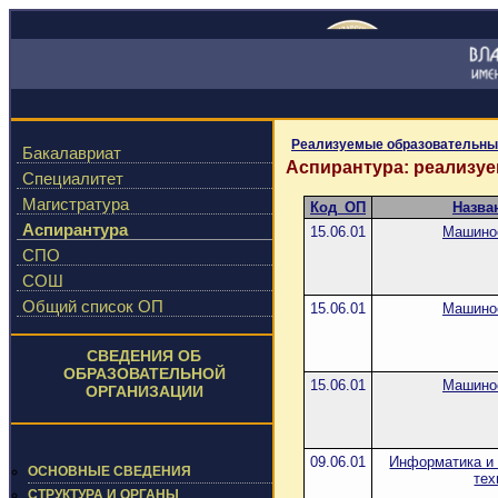
Реализуемые образовательны
Бакалавриат
Аспирантура: реализу
Специалитет
Магистратура
Код_ОП
Назва
Аспирантура
15.06.01
Машино
СПО
СОШ
Общий список ОП
15.06.01
Машино
СВЕДЕНИЯ ОБ
ОБРАЗОВАТЕЛЬНОЙ
15.06.01
Машино
ОРГАНИЗАЦИИ
09.06.01
Информатика и
ОСНОВНЫЕ СВЕДЕНИЯ
тех
СТРУКТУРА И ОРГАНЫ