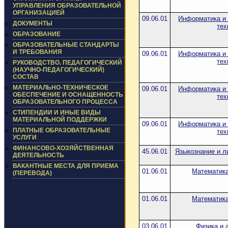
УПРАВЛЕНИЯ ОБРАЗОВАТЕЛЬНОЙ
ОРГАНИЗАЦИЕЙ
09.06.01
Информатика и
ДОКУМЕНТЫ
тех
ОБРАЗОВАНИЕ
ОБРАЗОВАТЕЛЬНЫЕ СТАНДАРТЫ
И ТРЕБОВАНИЯ
09.06.01
Информатика и
тех
РУКОВОДСТВО. ПЕДАГОГИЧЕСКИЙ
(НАУЧНО-ПЕДАГОГИЧЕСКИЙ)
СОСТАВ
МАТЕРИАЛЬНО-ТЕХНИЧЕСКОЕ
09.06.01
Информатика и
ОБЕСПЕЧЕНИЕ И ОСНАЩЕННОСТЬ
тех
ОБРАЗОВАТЕЛЬНОГО ПРОЦЕССА
СТИПЕНДИИ И ИНЫЕ ВИДЫ
МАТЕРИАЛЬНОЙ ПОДДЕРЖКИ
09.06.01
Информатика и
ПЛАТНЫЕ ОБРАЗОВАТЕЛЬНЫЕ
тех
УСЛУГИ
ФИНАНСОВО-ХОЗЯЙСТВЕННАЯ
45.06.01
Языкознание и л
ДЕЯТЕЛЬНОСТЬ
ВАКАНТНЫЕ МЕСТА ДЛЯ ПРИЕМА
01.06.01
Математика
(ПЕРЕВОДА)
01.06.01
Математика
03.06.01
Физика и 