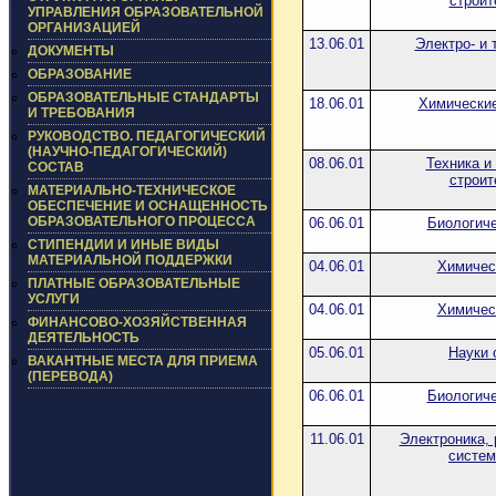
строит
УПРАВЛЕНИЯ ОБРАЗОВАТЕЛЬНОЙ
ОРГАНИЗАЦИЕЙ
13.06.01
Электро- и 
ДОКУМЕНТЫ
ОБРАЗОВАНИЕ
ОБРАЗОВАТЕЛЬНЫЕ СТАНДАРТЫ
18.06.01
Химические
И ТРЕБОВАНИЯ
РУКОВОДСТВО. ПЕДАГОГИЧЕСКИЙ
(НАУЧНО-ПЕДАГОГИЧЕСКИЙ)
08.06.01
Техника и
СОСТАВ
строит
МАТЕРИАЛЬНО-ТЕХНИЧЕСКОЕ
ОБЕСПЕЧЕНИЕ И ОСНАЩЕННОСТЬ
ОБРАЗОВАТЕЛЬНОГО ПРОЦЕССА
06.06.01
Биологиче
СТИПЕНДИИ И ИНЫЕ ВИДЫ
МАТЕРИАЛЬНОЙ ПОДДЕРЖКИ
04.06.01
Химичес
ПЛАТНЫЕ ОБРАЗОВАТЕЛЬНЫЕ
УСЛУГИ
04.06.01
Химичес
ФИНАНСОВО-ХОЗЯЙСТВЕННАЯ
ДЕЯТЕЛЬНОСТЬ
05.06.01
Науки 
ВАКАНТНЫЕ МЕСТА ДЛЯ ПРИЕМА
(ПЕРЕВОДА)
06.06.01
Биологиче
11.06.01
Электроника, 
систем