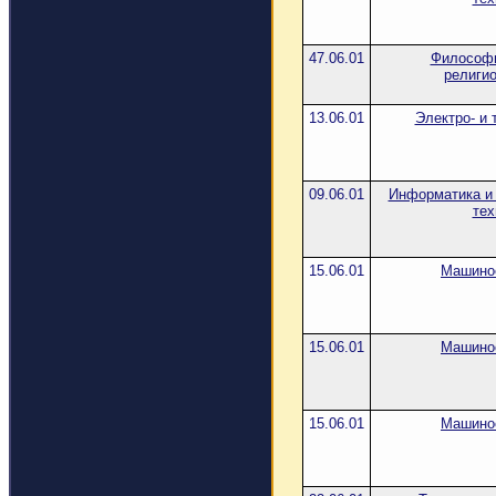
47.06.01
Философи
религи
13.06.01
Электро- и 
09.06.01
Информатика и
тех
15.06.01
Машино
15.06.01
Машино
15.06.01
Машино