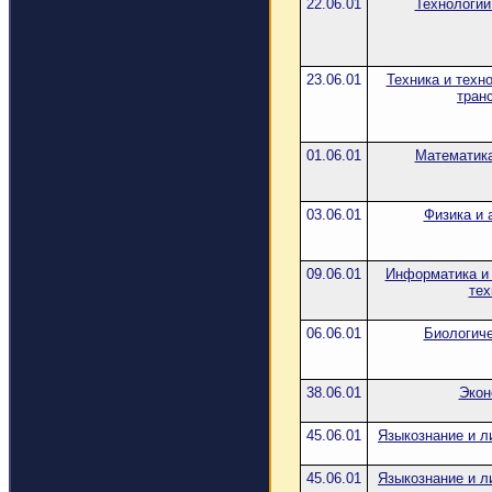
22.06.01
Технологии
23.06.01
Техника и техн
тран
01.06.01
Математика
03.06.01
Физика и 
09.06.01
Информатика и
тех
06.06.01
Биологиче
38.06.01
Экон
45.06.01
Языкознание и л
45.06.01
Языкознание и л