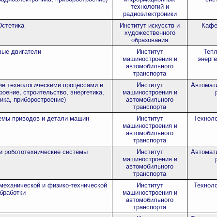
технологий и
радиоэлектроники
Эстетика
Институт искусств и
Кафе
художественного
образования
вые двигатели
Институт
Тепл
машиностроения и
энерге
автомобильного
транспорта
ие технологическими процессами и
Институт
Автомати
оение, строительство, энергетика,
машиностроения и
ика, приборостроение)
автомобильного
транспорта
емы приводов и детали машин
Институт
Технол
машиностроения и
автомобильного
транспорта
и робототехнические системы
Институт
Автомати
машиностроения и
автомобильного
транспорта
механической и физико-технической
Институт
Технол
бработки
машиностроения и
автомобильного
транспорта