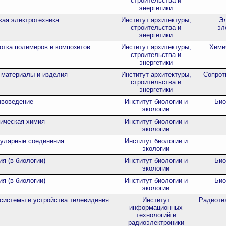
строительства и
энергетики
кая электротехника
Институт архитектуры,
Эл
строительства и
эл
энергетики
отка полимеров и композитов
Институт архитектуры,
Хими
строительства и
энергетики
 материалы и изделия
Институт архитектуры,
Сопрот
строительства и
энергетики
чвоведение
Институт биологии и
Био
экологии
ическая химия
Институт биологии и
экологии
улярные соединения
Институт биологии и
экологии
ия (в биологии)
Институт биологии и
Био
экологии
ия (в биологии)
Институт биологии и
Био
экологии
 системы и устройства телевидения
Институт
Радиоте
информационных
технологий и
радиоэлектроники