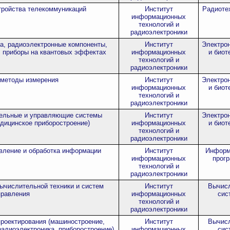
тройства телекоммуникаций
Институт
Радиоте
информационных
технологий и
радиоэлектроники
а, радиоэлектронные компоненты,
Институт
Электрон
, приборы на квантовых эффектах
информационных
и биот
технологий и
радиоэлектроники
 методы измерения
Институт
Электрон
информационных
и биот
технологий и
радиоэлектроники
ельные и управляющие системы
Институт
Электрон
дицинское приборостроение)
информационных
и биот
технологий и
радиоэлектроники
вление и обработка информации
Институт
Информ
информационных
прог
технологий и
радиоэлектроники
ычислительной техники и систем
Институт
Вычисл
правления
информационных
сис
технологий и
радиоэлектроники
роектирования (машиностроение,
Институт
Вычисл
радиоэлектроника, приборостроение)
информационных
сис