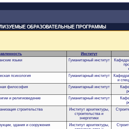
ЛИЗУЕМЫЕ ОБРАЗОВАТЕЛЬНЫЕ ПРОГРАММЫ
авленность
Институт
анские языки
Гуманитарный институт
Кафедра
пр
еская психология
Гуманитарный институт
Кафедра
и спец
ьная философия
Гуманитарный институт
Кафе
р
игии и религиоведение
Гуманитарный институт
Кафе
р
ганизация строительства
Институт архитектуры,
Строит
строительства и
энергетики
укции, здания и сооружения
Институт архитектуры,
Строит