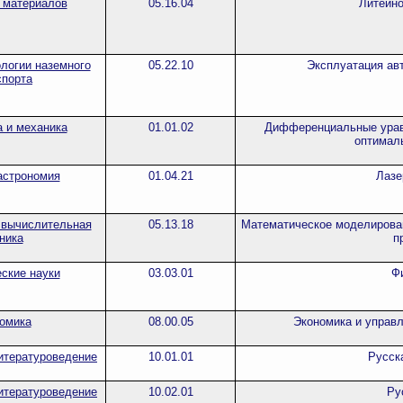
 материалов
05.16.04
Литейно
ологии наземного
05.22.10
Эксплуатация ав
спорта
 и механика
01.01.02
Дифференциальные урав
оптимал
астрономия
01.04.21
Лазе
 вычислительная
05.13.18
Математическое моделирова
ника
п
ские науки
03.03.01
Ф
омика
08.00.05
Экономика и управ
итературоведение
10.01.01
Русск
итературоведение
10.02.01
Ру