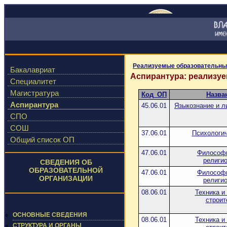
Реализуемые образовательны
Бакалавриат
Аспирантура: реализу
Специалитет
Магистратура
Код_ОП
Назва
Аспирантура
45.06.01
Языкознание и л
СПО
СОШ
37.06.01
Психологич
Общий список ОП
47.06.01
Философи
религи
СВЕДЕНИЯ ОБ
ОБРАЗОВАТЕЛЬНОЙ
47.06.01
Философи
ОРГАНИЗАЦИИ
религи
08.06.01
Техника и
строит
ОСНОВНЫЕ СВЕДЕНИЯ
08.06.01
Техника и
СТРУКТУРА И ОРГАНЫ