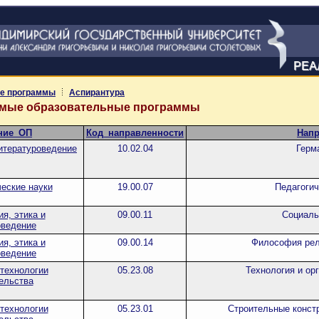
РЕА
е программы
Аспирантура
емые образовательные программы
ние_ОП
Код_направленности
Напр
итературоведение
10.02.04
Герм
еские науки
19.00.07
Педагогич
я, этика и
09.00.11
Социал
оведение
я, этика и
09.00.14
Философия рел
оведение
 технологии
05.23.08
Технология и ор
ельства
 технологии
05.23.01
Строительные констр