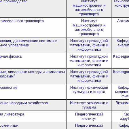
е производство
Институт
Техноло
машиностроения и
констру
автомобильного
транспорта
томобильного транспорта
Институт
Автом
машиностроения и
автомобильного
транспорта
нения, динамические системы и
Институт прикладной
Кафедр
ьное управление
математики, физики и
анализ
информатики
рная физика
Институт прикладной
Кафедра
математики, физики и
информатики
ние, численные методы и комплексы
Институт прикладной
Кафедра
рограмм"
математики, физики и
информатики
изиология
Институт физической
Кафед
культуры и спорта
медико-
физ
ление народным хозяйством
Институт экономики и
Экономи
туризма
ая литература
Педагогический
Ка
институт
зару
сский язык
Педагогический
Кафед