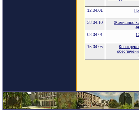
12.04.01
Пр
38.04.10
Жилищное хо
и
08.04.01
С
15.04.05
Конструкт
обеспечен