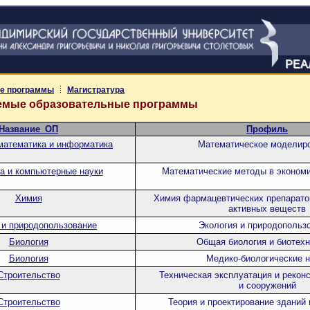
РЕА
е программы
Магистратура
уемые образовательные программы
Название_ОП
Профиль
математика и информатика
Математическое моделир
а и компьютерные науки
Математические методы в эконом
Химия
Химия фармацевтических препаратов
активных веществ
 и природопользование
Экология и природопольз
Биология
Общая биология и биотехн
Биология
Медико-биологические н
Строительство
Техническая эксплуатация и рекон
и сооружений
Строительство
Теория и проектирование зданий