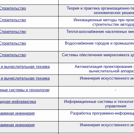
Строительство
Теория и практика организационно-т
экономических решен
Строительство
Инновационные методы при прое
строительстве автодо
Строительство
Теплогазоснабжение населенных мес
Строительство
Водоснабжение городов и промышле
Строительство
Системы обеспечения микроклимата зд
и вычислительная техника
Автоматизация проектирования 
вычислительной аппара
и вычислительная техника
Инженерия искусственного и
ные системы и технологии
-
адная информатика
Информационные системы и технолог
управления
раммная инженерия
Разработка программно-информац
раммная инженерия
Инженерия искусственного и