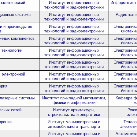
налитический
Институт информационных
Информатика 
технологий и радиоэлектроники
ционные системы
Институт информационных
Радиотехни
технологий и радиоэлектроники
и и производстве
Институт информационных
Электроника
в
технологий и радиоэлектроники
биотехн
онных компонентов
Институт информационных
Электроника
технологий и радиоэлектроники
биотехн
 технологии
Институт информационных
Электроника
технологий и радиоэлектроники
биотехн
Институт информационных
Электроника
технологий и радиоэлектроники
биотехн
ь электронной
Институт информационных
Электроника
технологий и радиоэлектроники
биотехн
ерия
Институт информационных
Электроника
технологий и радиоэлектроники
биотехн
 лазерные системы
Институт прикладной математики,
Кафедра фи
физики и информатики
м
еских сетей
Институт архитектуры,
Элек
строительства и энергетики
элек
орания
Институт машиностроения и
Теплов
автомобильного транспорта
энергети
Институт машиностроения и
Автоматиза