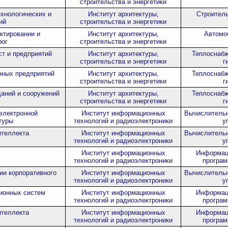
строительства и энергетики
ехнологических и
Институт архитектуры,
Строитель
ий
строительства и энергетики
ктировании и
Институт архитектуры,
Автомо
рог
строительства и энергетики
т и предприятий
Институт архитектуры,
Теплоснабж
строительства и энергетики
г
нных предприятий
Институт архитектуры,
Теплоснабж
строительства и энергетики
г
аний и сооружений
Институт архитектуры,
Теплоснабж
строительства и энергетики
г
электронной
Институт информационных
Вычислительн
туры
технологий и радиоэлектроники
у
нтеллекта
Институт информационных
Вычислительн
технологий и радиоэлектроники
у
Институт информационных
Информац
технологий и радиоэлектроники
програм
ии корпоративного
Институт информационных
Вычислительн
технологий и радиоэлектроники
у
ионных систем
Институт информационных
Информац
технологий и радиоэлектроники
програм
нтеллекта
Институт информационных
Информац
технологий и радиоэлектроники
програм