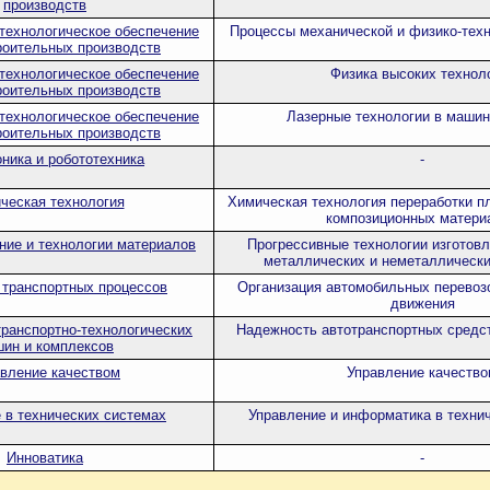
производств
-технологическое обеспечение
Процессы механической и физико-техн
оительных производств
-технологическое обеспечение
Физика высоких технол
оительных производств
-технологическое обеспечение
Лазерные технологии в машин
оительных производств
ника и робототехника
-
ческая технология
Химическая технология переработки п
композиционных матери
ие и технологии материалов
Прогрессивные технологии изготовл
металлических и неметаллическ
 транспортных процессов
Организация автомобильных перевозо
движения
транспортно-технологических
Надежность автотранспортных средст
ин и комплексов
вление качеством
Управление качеств
 в технических системах
Управление и информатика в техни
Инноватика
-