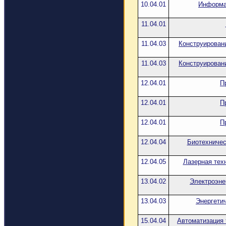
10.04.01
Информа
11.04.01
11.04.03
Конструирован
11.04.03
Конструирован
12.04.01
П
12.04.01
П
12.04.01
П
12.04.04
Биотехничес
12.04.05
Лазерная тех
13.04.02
Электроэне
13.04.03
Энергети
15.04.04
Автоматизация 