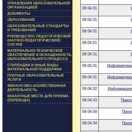
УПРАВЛЕНИЯ ОБРАЗОВАТЕЛЬНОЙ
ОРГАНИЗАЦИЕЙ
08.04.01
ДОКУМЕНТЫ
08.04.01
ОБРАЗОВАНИЕ
ОБРАЗОВАТЕЛЬНЫЕ СТАНДАРТЫ
И ТРЕБОВАНИЯ
08.04.01
РУКОВОДСТВО. ПЕДАГОГИЧЕСКИЙ
(НАУЧНО-ПЕДАГОГИЧЕСКИЙ)
08.04.01
СОСТАВ
МАТЕРИАЛЬНО-ТЕХНИЧЕСКОЕ
08.04.01
ОБЕСПЕЧЕНИЕ И ОСНАЩЕННОСТЬ
ОБРАЗОВАТЕЛЬНОГО ПРОЦЕССА
СТИПЕНДИИ И ИНЫЕ ВИДЫ
09.04.01
Информатика 
МАТЕРИАЛЬНОЙ ПОДДЕРЖКИ
ПЛАТНЫЕ ОБРАЗОВАТЕЛЬНЫЕ
09.04.01
Информатика 
УСЛУГИ
ФИНАНСОВО-ХОЗЯЙСТВЕННАЯ
09.04.02
Информацион
ДЕЯТЕЛЬНОСТЬ
ВАКАНТНЫЕ МЕСТА ДЛЯ ПРИЕМА
09.04.03
Прикл
(ПЕРЕВОДА)
09.04.04
Прог
09.04.04
Прог