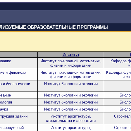
ЛИЗУЕМЫЕ ОБРАЗОВАТЕЛЬНЫЕ ПРОГРАММЫ
Институт
ование
Институт прикладной математики,
Кафедра фи
физики и информатики
м
ике и финансах
Институт прикладной математики,
Кафедра функ
физики и информатики
и ег
 и биологически
Институт биологии и экологии
ование
Институт биологии и экологии
Биоло
ология
Институт биологии и экологии
Биоло
ауки
Институт биологии и экологии
Биоло
струкция зданий
Институт архитектуры,
Строител
строительства и энергетики
 и сооружений
Институт архитектуры,
Строител