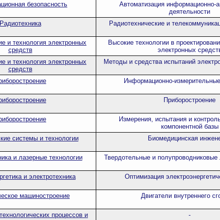
ционная безопасность
Автоматизация информационно-а
деятельности
Радиотехника
Радиотехнические и телекоммуника
ие и технология электронных
Высокие технологии в проектировани
средств
электронных средст
ие и технология электронных
Методы и средства испытаний электр
средств
риборостроение
Информационно-измерительные
риборостроение
Приборостроение
риборостроение
Измерения, испытания и контрол
компонентной базы
кие системы и технологии
Биомедицинская инжен
ника и лазерные технологии
Твердотельные и полупроводниковые
ргетика и электротехника
Оптимизация электроэнергетич
ческое машиностроение
Двигатели внутреннего сг
технологических процессов и
-