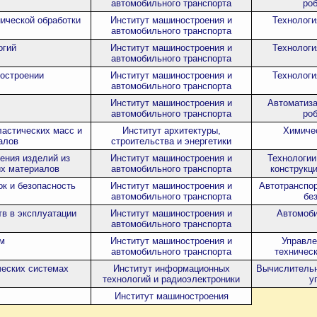
автомобильного транспорта
ро
ической обработки
Институт машиностроения и
Технологи
автомобильного транспорта
огий
Институт машиностроения и
Технологи
автомобильного транспорта
остроении
Институт машиностроения и
Технологи
автомобильного транспорта
Институт машиностроения и
Автоматиза
автомобильного транспорта
ро
ластических масс и
Институт архитектуры,
Химичес
алов
строительства и энергетики
ения изделий из
Институт машиностроения и
Технологии
их материалов
автомобильного транспорта
конструкц
к и безопасность
Институт машиностроения и
Автотранспор
автомобильного транспорта
бе
в в эксплуатации
Институт машиностроения и
Автомоби
автомобильного транспорта
ом
Институт машиностроения и
Управле
автомобильного транспорта
техничес
ческих системах
Институт информационных
Вычислительн
технологий и радиоэлектроники
у
Институт машиностроения