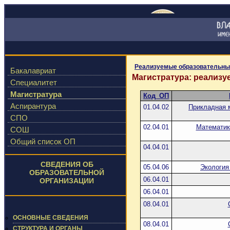
Реализуемые образовательны
Бакалавриат
Магистратура: реализ
Специалитет
Магистратура
Код_ОП
Аспирантура
01.04.02
Прикладная 
СПО
02.04.01
Математик
СОШ
Общий список ОП
04.04.01
СВЕДЕНИЯ ОБ
05.04.06
Экология
ОБРАЗОВАТЕЛЬНОЙ
06.04.01
ОРГАНИЗАЦИИ
06.04.01
08.04.01
ОСНОВНЫЕ СВЕДЕНИЯ
08.04.01
СТРУКТУРА И ОРГАНЫ