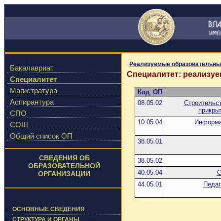
Реализуемые образовательны
Бакалавриат
Специалитет: реализу
Специалитет
Магистратура
Код_ОП
Аспирантура
08.05.02
Строительст
прикры
СПО
10.05.04
Информа
СОШ
Общий список ОП
38.05.01
СВЕДЕНИЯ ОБ
38.05.02
ОБРАЗОВАТЕЛЬНОЙ
40.05.04
С
ОРГАНИЗАЦИИ
44.05.01
Педаг
ОСНОВНЫЕ СВЕДЕНИЯ
СТРУКТУРА И ОРГАНЫ