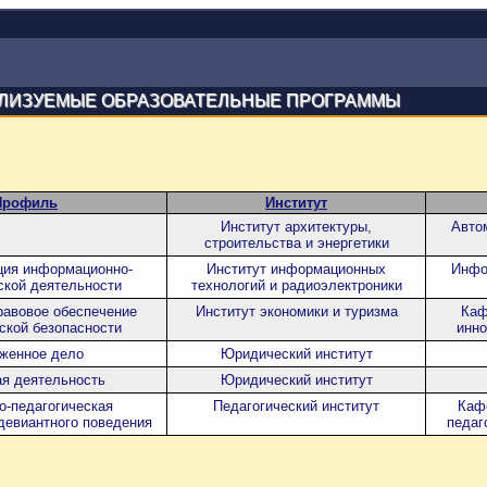
ЛИЗУЕМЫЕ ОБРАЗОВАТЕЛЬНЫЕ ПРОГРАММЫ
Профиль
Институт
Институт архитектуры,
Авто
строительства и энергетики
ция информационно-
Институт информационных
Инфо
ской деятельности
технологий и радиоэлектроники
равовое обеспечение
Институт экономики и туризма
Каф
ской безопасности
инно
женное дело
Юридический институт
я деятельность
Юридический институт
о-педагогическая
Педагогический институт
Каф
девиантного поведения
педаг