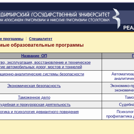
РЕА
е программы
Специалитет
емые образовательные программы
Название_ОП
во, эксплуатация, восстановление и техническое
тие автомобильных дорог, мостов и тоннелей
ционно-аналитические системы безопасности
Автоматиза
аналитиче
Экономическая безопасность
Экономико-п
экономиче
Таможенное дело
Тамо
удебная и прокурорская деятельность
Судебна
огика и психология девиантного поведения
Психолог
профилактика 