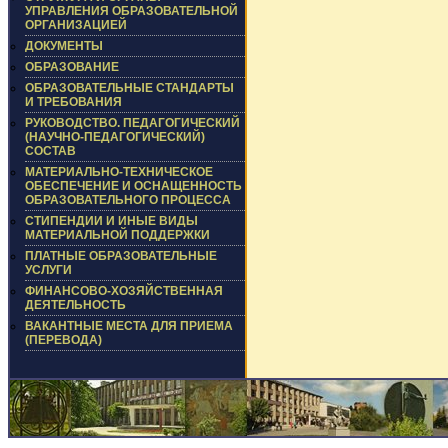
УПРАВЛЕНИЯ ОБРАЗОВАТЕЛЬНОЙ
ОРГАНИЗАЦИЕЙ
ДОКУМЕНТЫ
ОБРАЗОВАНИЕ
ОБРАЗОВАТЕЛЬНЫЕ СТАНДАРТЫ
И ТРЕБОВАНИЯ
РУКОВОДСТВО. ПЕДАГОГИЧЕСКИЙ
(НАУЧНО-ПЕДАГОГИЧЕСКИЙ)
СОСТАВ
МАТЕРИАЛЬНО-ТЕХНИЧЕСКОЕ
ОБЕСПЕЧЕНИЕ И ОСНАЩЕННОСТЬ
ОБРАЗОВАТЕЛЬНОГО ПРОЦЕССА
СТИПЕНДИИ И ИНЫЕ ВИДЫ
МАТЕРИАЛЬНОЙ ПОДДЕРЖКИ
ПЛАТНЫЕ ОБРАЗОВАТЕЛЬНЫЕ
УСЛУГИ
ФИНАНСОВО-ХОЗЯЙСТВЕННАЯ
ДЕЯТЕЛЬНОСТЬ
ВАКАНТНЫЕ МЕСТА ДЛЯ ПРИЕМА
(ПЕРЕВОДА)