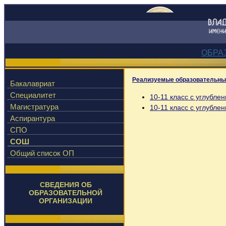
ОБРА
Реализуемые образовательны
Бакалавриат
Специалитет
10-11 класс с углубл
Магистратура
10-11 класс с углубле
Аспирантура
СПО
СОШ
Общий список ОП
СВЕДЕНИЯ ОБ
ОБРАЗОВАТЕЛЬНОЙ
ОРГАНИЗАЦИИ