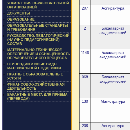
УПРАВЛЕНИЯ ОБРАЗОВАТЕЛЬНОЙ
ОРГАНИЗАЦИЕЙ
207
Аспирантура
ДОКУМЕНТЫ
ОБРАЗОВАНИЕ
ОБРАЗОВАТЕЛЬНЫЕ СТАНДАРТЫ
2
Бакалавриат
И ТРЕБОВАНИЯ
академический
РУКОВОДСТВО. ПЕДАГОГИЧЕСКИЙ
(НАУЧНО-ПЕДАГОГИЧЕСКИЙ)
СОСТАВ
МАТЕРИАЛЬНО-ТЕХНИЧЕСКОЕ
1146
Бакалавриат
ОБЕСПЕЧЕНИЕ И ОСНАЩЕННОСТЬ
академический
ОБРАЗОВАТЕЛЬНОГО ПРОЦЕССА
СТИПЕНДИИ И ИНЫЕ ВИДЫ
МАТЕРИАЛЬНОЙ ПОДДЕРЖКИ
ПЛАТНЫЕ ОБРАЗОВАТЕЛЬНЫЕ
968
Бакалавриат
УСЛУГИ
академический
ФИНАНСОВО-ХОЗЯЙСТВЕННАЯ
ДЕЯТЕЛЬНОСТЬ
ВАКАНТНЫЕ МЕСТА ДЛЯ ПРИЕМА
(ПЕРЕВОДА)
130
Магистратура
208
Аспирантура