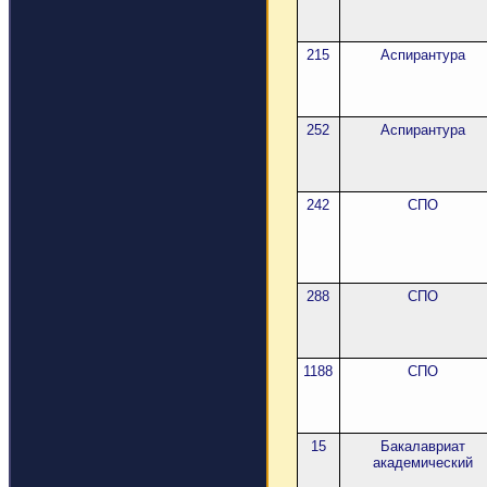
215
Аспирантура
252
Аспирантура
242
СПО
288
СПО
1188
СПО
15
Бакалавриат
академический