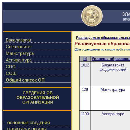
Реализуемые образовательны
Бакалавриат
Реализуемые образов
Специалитет
(Для сортировки по какому либо с
Магистратура
id
Уровень_образован
Аспирантура
1012
Бакалавриат
СПО
академический
СОШ
Общий список ОП
129
Магистратура
СВЕДЕНИЯ ОБ
ОБРАЗОВАТЕЛЬНОЙ
ОРГАНИЗАЦИИ
1190
Аспирантура
ОСНОВНЫЕ СВЕДЕНИЯ
СТРУКТУРА И ОРГАНЫ