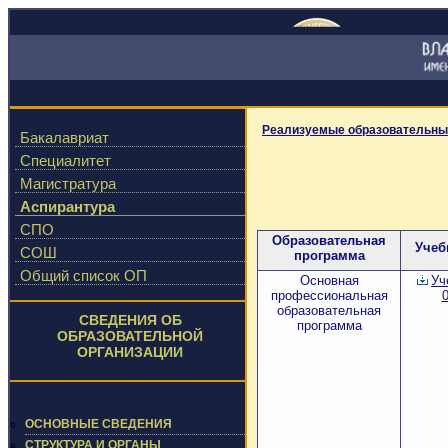
Реализуемые образовательны
Бакалавриат
Специалитет
Магистратура
Аспирантура
СПО
Образовательная
Учеб
СОШ
программа
Общий список ОП
Основная
Уч
профессиональная
0
образовательная
СВЕДЕНИЯ ОБ
программа
ОБРАЗОВАТЕЛЬНОЙ
ОРГАНИЗАЦИИ
ОСНОВНЫЕ СВЕДЕНИЯ
СТРУКТУРА И ОРГАНЫ