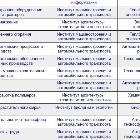
информатики
тронное оборудование
Институт машиностроения и
Тепл
 и тракторов
автомобильного транспорта
энерге
набжение
Институт архитектуры,
Эл
строительства и энергетики
эле
еннего сгорания
Институт машиностроения и
Тепл
автомобильного транспорта
энерге
огических процессов и
Институт машиностроения и
Автомати
водств
автомобильного транспорта
р
огическое обеспечение
Институт машиностроения и
Техноло
ных производств
автомобильного транспорта
в машиностроительном
Институт машиностроения и
Техноло
одстве
автомобильного транспорта
-
Институт машиностроения и
Автомати
автомобильного транспорта
р
работка полимеров
Институт архитектуры,
Химич
строительства и энергетики
 растительного сырья
Институт биологии и экологии
Биол
тельности в техносфере
Институт машиностроения и
Авт
автомобильного транспорта
техносф
сть труда
Институт машиностроения и
Авт
автомобильного транспорта
техносф