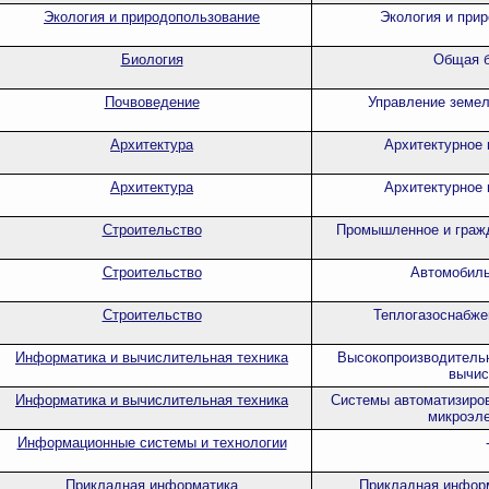
Экология и природопользование
Экология и при
Биология
Общая б
Почвоведение
Управление земе
Архитектура
Архитектурное 
Архитектура
Архитектурное 
Строительство
Промышленное и гражд
Строительство
Автомобиль
Строительство
Теплогазоснабже
Информатика и вычислительная техника
Высокопроизводитель
вычис
Информатика и вычислительная техника
Системы автоматизиров
микроэле
Информационные системы и технологии
Прикладная информатика
Прикладная информ