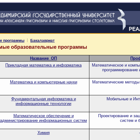
РЕА
е программы
Бакалавриат
емые образовательные программы
Название_ОП
Про
Прикладная математика и информатика
Математическое и компь
программирование 
Математика и компьютерные науки
Математические методы 
Фундаментальная информатика и
Мобильные и Инт
информационные технологии
Математическое обеспечение и
Проектирование и за
администрирование информационных систем
систем и 
Химия