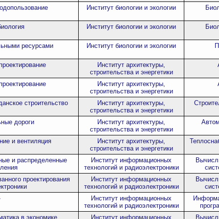
родопользование
Институт биологии и экологии
Биол
иология
Институт биологии и экологии
Биол
льными ресурсами
Институт биологии и экологии
П
проектирование
Институт архитектуры,
строительства и энергетики
проектирование
Институт архитектуры,
строительства и энергетики
анское строительство
Институт архитектуры,
Строите
строительства и энергетики
ные дороги
Институт архитектуры,
Автом
строительства и энергетики
ние и вентиляция
Институт архитектуры,
Теплосна
строительства и энергетики
ные и распределенные
Институт информационных
Вычисл
ления
технологий и радиоэлектроники
сист
анного проектирования
Институт информационных
Вычисл
ктроники
технологий и радиоэлектроники
сист
-
Институт информационных
Информа
технологий и радиоэлектроники
прогр
атика в экономике
Институт информационных
Вычисл