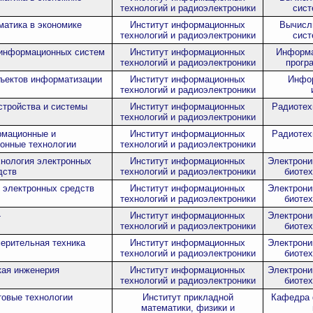
технологий и радиоэлектроники
сист
атика в экономике
Институт информационных
Вычисл
технологий и радиоэлектроники
сист
-информационных систем
Институт информационных
Информа
технологий и радиоэлектроники
прогр
ъектов информатизации
Институт информационных
Инфор
технологий и радиоэлектроники
стройства и системы
Институт информационных
Радиотех
технологий и радиоэлектроники
рмационные и
Институт информационных
Радиотех
онные технологии
технологий и радиоэлектроники
хнология электронных
Институт информационных
Электрони
дств
технологий и радиоэлектроники
биотех
 электронных средств
Институт информационных
Электрони
технологий и радиоэлектроники
биотех
-
Институт информационных
Электрони
технологий и радиоэлектроники
биотех
ерительная техника
Институт информационных
Электрони
технологий и радиоэлектроники
биотех
ая инженерия
Институт информационных
Электрони
технологий и радиоэлектроники
биотех
товые технологии
Институт прикладной
Кафедра 
математики, физики и