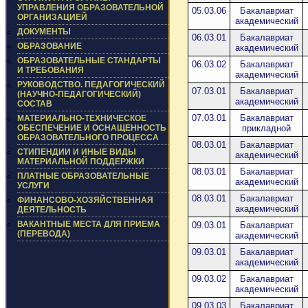
УПРАВЛЕНИЯ ОБРАЗОВАТЕЛЬНОЙ
05.03.06
Бакалавриат
ОРГАНИЗАЦИЕЙ
академический
ДОКУМЕНТЫ
06.03.01
Бакалавриат
ОБРАЗОВАНИЕ
академический
ОБРАЗОВАТЕЛЬНЫЕ СТАНДАРТЫ
06.03.02
Бакалавриат
И ТРЕБОВАНИЯ
академический
РУКОВОДСТВО. ПЕДАГОГИЧЕСКИЙ
07.03.01
Бакалавриат
(НАУЧНО-ПЕДАГОГИЧЕСКИЙ)
академический
СОСТАВ
07.03.01
Бакалавриат
МАТЕРИАЛЬНО-ТЕХНИЧЕСКОЕ
ОБЕСПЕЧЕНИЕ И ОСНАЩЕННОСТЬ
прикладной
ОБРАЗОВАТЕЛЬНОГО ПРОЦЕССА
08.03.01
Бакалавриат
СТИПЕНДИИ И ИНЫЕ ВИДЫ
академический
МАТЕРИАЛЬНОЙ ПОДДЕРЖКИ
08.03.01
Бакалавриат
ПЛАТНЫЕ ОБРАЗОВАТЕЛЬНЫЕ
академический
УСЛУГИ
08.03.01
Бакалавриат
ФИНАНСОВО-ХОЗЯЙСТВЕННАЯ
академический
ДЕЯТЕЛЬНОСТЬ
ВАКАНТНЫЕ МЕСТА ДЛЯ ПРИЕМА
09.03.01
Бакалавриат
(ПЕРЕВОДА)
академический
09.03.01
Бакалавриат
академический
09.03.02
Бакалавриат
академический
09.03.03
Бакалавриат