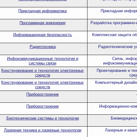
Прикладная информатика
Прикладная информ
Программная инженерия
Разработка программно
Информационная безопасность
Комплексная защита об
Радиотехника
Радиотехнические у
Инфокоммуникационные технологии и
Связь, инфо
системы связи
инфокоммуникаци
Конструирование и технология электронных
Проектирование и те
средств
сре
Конструирование и технология электронных
Компьютерный дизайн
средств
Приборостроение
Приборостроение
Информационно-изм
Биотехнические системы и технологии
Биомедицинск
Лазерная техника и лазерные технологии
Лазерные и кван