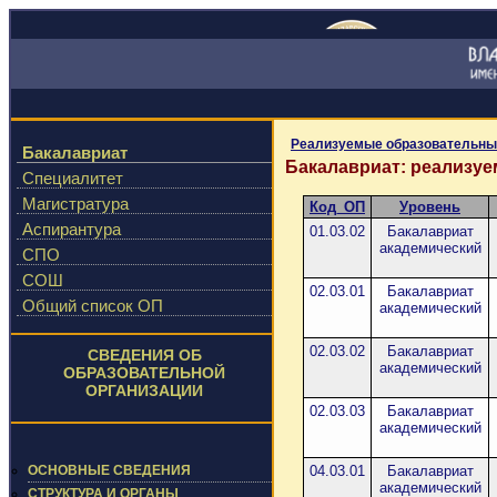
Реализуемые образовательны
Бакалавриат
Бакалавриат: реализу
Специалитет
Магистратура
Код_ОП
Уровень
Аспирантура
01.03.02
Бакалавриат
академический
СПО
СОШ
02.03.01
Бакалавриат
Общий список ОП
академический
02.03.02
Бакалавриат
СВЕДЕНИЯ ОБ
академический
ОБРАЗОВАТЕЛЬНОЙ
ОРГАНИЗАЦИИ
02.03.03
Бакалавриат
академический
ОСНОВНЫЕ СВЕДЕНИЯ
04.03.01
Бакалавриат
академический
СТРУКТУРА И ОРГАНЫ