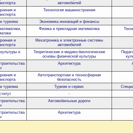
анспорта
автомобилей
роения и
Технология машиностроения
анспорта
и туризма
Экономика инноваций и финансы
математики,
Физика и прикладная математика
Техн
матики
роения и
Мехатроника и электронные системы
анспорта
автомобилей
 культуры и
Теоретические и медико-биологические
Педаг
основы физической культуры
кул
строительства
Архитектура
и
роения и
Автотранспортная и техносферная
анспорта
безопасность
и туризма
Туризм и сервис
Специа
ститут
-
строительства
Автомобильные дороги
и
строительства
Архитектура
и