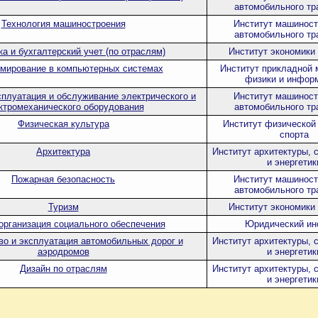
автомобильного тр
Технология машиностроения
Институт машиност
автомобильного тр
а и бухгалтерский учет (по отраслям)
Институт экономики 
мирование в компьютерных системах
Институт прикладной 
физики и инфор
сплуатация и обслуживание электрического и
Институт машиност
ктромеханического оборудования
автомобильного тр
Физическая культура
Институт физической
спорта
Архитектура
Институт архитектуры, 
и энергетик
Пожарная безопасность
Институт машиност
автомобильного тр
Туризм
Институт экономики 
организация социального обеспечения
Юридический ин
во и эксплуатация автомобильных дорог и
Институт архитектуры, 
аэродромов
и энергетик
Дизайн по отраслям
Институт архитектуры, 
и энергетик