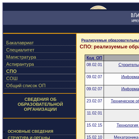
Реализуемые образовательны
Бакалавриат
СПО: реализуемые об
Специалитет
Магистратура
Код_ОП
Аспирантура
08.02.01
Строитель
СПО
09.02.07
Информац
СОШ
Общий список ОП
09.02.07
Информац
СВЕДЕНИЯ ОБ
23.02.07
Техническое о
ОБРАЗОВАТЕЛЬНОЙ
ОРГАНИЗАЦИИ
11.02.01
15.02.15
Технология
ОСНОВНЫЕ СВЕДЕНИЯ
15.02.10
Мехатроника 
СТРУКТУРА И ОРГАНЫ