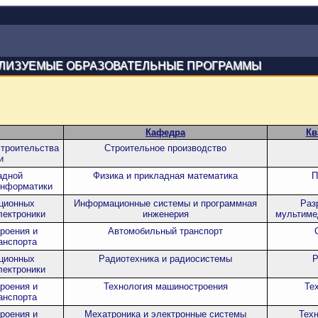
ЛИЗУЕМЫЕ ОБРАЗОВАТЕЛЬНЫЕ ПРОГРАММЫ
Кафедра
Кв
строительства
Строительное производство
и
адной
Физика и прикладная математика
П
информатики
ционных
Информационные системы и программная
Раз
лектроники
инженерия
мультиме
роения и
Автомобильный транспорт
анспорта
ционных
Радиотехника и радиосистемы
Р
лектроники
роения и
Технология машиностроения
Те
анспорта
роения и
Мехатроника и электронные системы
Тех