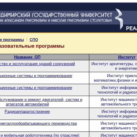
РЕА
е программы
СПО
разовательные программы
Название_ОП
Институт
ство и эксплуатация зданий сооружений
Институт архитектуры, 
и энергетик
ионные системы и программирование
Институт прикл
математики,физики и 
ионные системы и программирование
Институт информа
технологий и радиоэ
бслуживание и ремонт двигателей, систем и
Институт машиност
агрегатов автомобилей
автомобильного тр
Радиоаппаратостроение
Институт информа
технологий и радиоэ
 металлообрабатывающего производства
Институт машиност
автомобильного тр
и мобильная робототехника (по отраслям)
Институт машиност