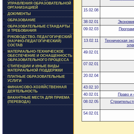
УПРАВЛЕНИЯ ОБРАЗОВАТЕЛЬНОЙ
ОРГАНИЗАЦИЕЙ
15.02.08
ДОКУМЕНТЫ
ОБРАЗОВАНИЕ
38.02.01
Экономик
ОБРАЗОВАТЕЛЬНЫЕ СТАНДАРТЫ
09.02.03
Програм
И ТРЕБОВАНИЯ
РУКОВОДСТВО. ПЕДАГОГИЧЕСКИЙ
13.02.11
Техническая эк
(НАУЧНО-ПЕДАГОГИЧЕСКИЙ)
эле
СОСТАВ
МАТЕРИАЛЬНО-ТЕХНИЧЕСКОЕ
49.02.01
ОБЕСПЕЧЕНИЕ И ОСНАЩЕННОСТЬ
ОБРАЗОВАТЕЛЬНОГО ПРОЦЕССА
07.02.01
СТИПЕНДИИ И ИНЫЕ ВИДЫ
МАТЕРИАЛЬНОЙ ПОДДЕРЖКИ
20.02.04
ПЛАТНЫЕ ОБРАЗОВАТЕЛЬНЫЕ
УСЛУГИ
ФИНАНСОВО-ХОЗЯЙСТВЕННАЯ
43.02.10
ДЕЯТЕЛЬНОСТЬ
40.02.01
Право и 
ВАКАНТНЫЕ МЕСТА ДЛЯ ПРИЕМА
08.02.05
Строительст
(ПЕРЕВОДА)
54.02.01